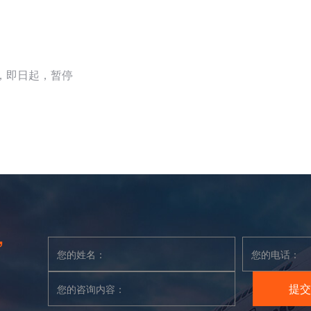
，即日起，暂停
”
提交