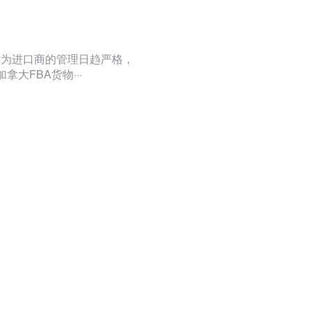
作为进口商的管理日趋严格，
大FBA货物···